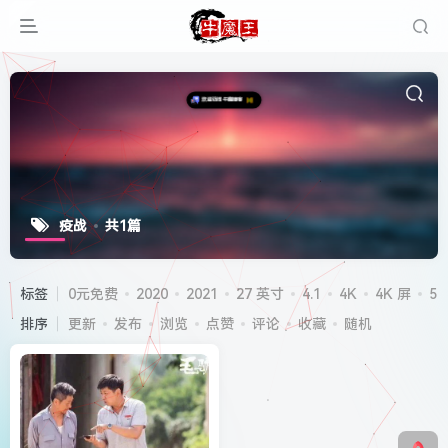
疫战
共1篇
标签
0元免费
2020
2021
27 英寸
4.1
4K
4K 屏
5G
排序
更新
发布
浏览
点赞
评论
收藏
随机