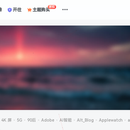
折扣
榜
开往
主题购买
4K 屏
5G
90后
Adobe
AI智能
Alt_Blog
Applewatch
a
机