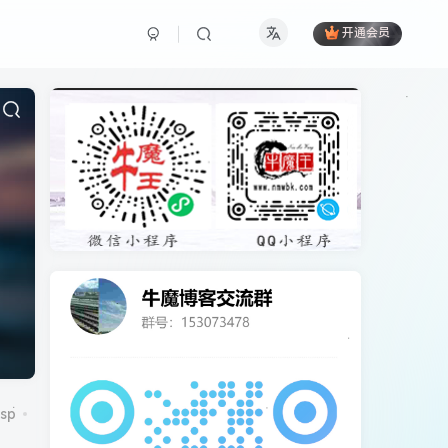
开通会员
sp
CentOS7
CorePress
cpu
cydia
DCRM
excel
ico图