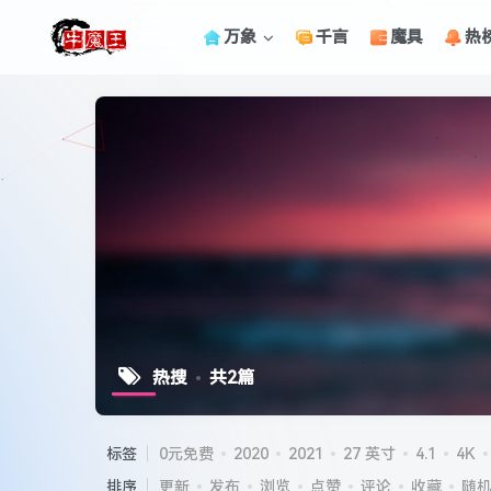
万象
千言
魔具
热
热搜
共2篇
标签
0元免费
2020
2021
27 英寸
4.1
4K
排序
更新
发布
浏览
点赞
评论
收藏
随