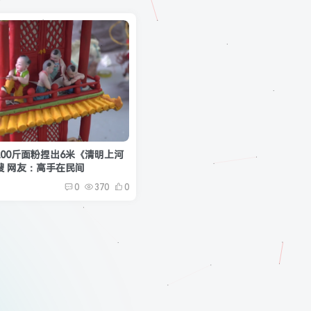
00斤面粉捏出6米《清明上河
搜 网友：高手在民间
0
370
0