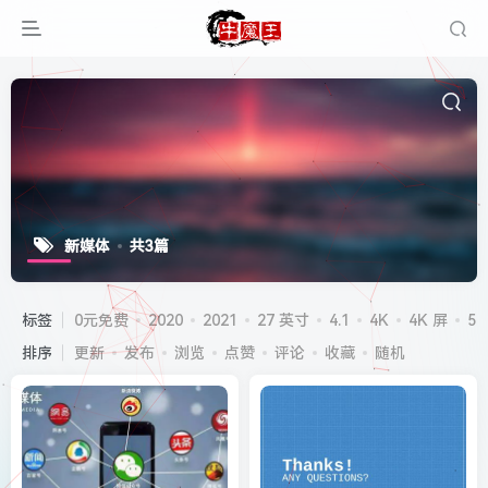
新媒体
共3篇
标签
0元免费
2020
2021
27 英寸
4.1
4K
4K 屏
5G
排序
更新
发布
浏览
点赞
评论
收藏
随机