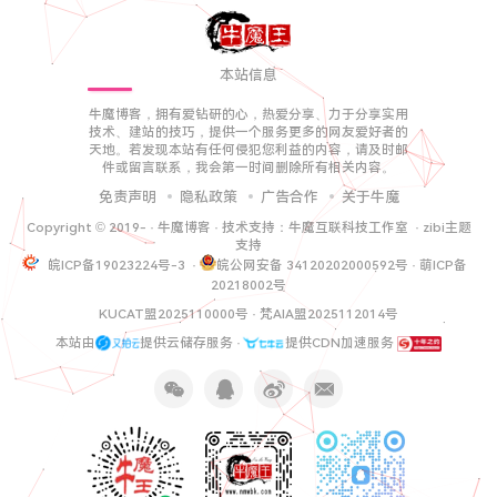
本站信息
牛魔博客，拥有爱钻研的心，热爱分享、力于分享实用
技术、建站的技巧，提供一个服务更多的网友爱好者的
天地。若发现本站有任何侵犯您利益的内容，请及时邮
件或留言联系，我会第一时间删除所有相关内容。
免责声明
隐私政策
广告合作
关于牛魔
Copyright © 2019-
·
牛魔博客
· 技术支持：
牛魔互联科技工作室
·
zibi主题
支持
皖ICP备19023224号-3
·
皖公网安备 34120202000592号
·
萌ICP备
20218002号
KUCAT盟2025110000号
·
梵AIA盟2025112014号
本站由
提供云储存服务 ·
提供CDN加速服务