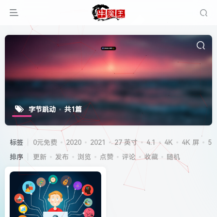
字节跳动
共1篇
标签
0元免费
2020
2021
27 英寸
4.1
4K
4K 屏
5G
排序
更新
发布
浏览
点赞
评论
收藏
随机