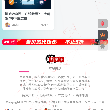
熄火240天，在线教育“二次创
业”按下重启键
4年前
373
本站信息
牛魔博客，拥有爱钻研的心，热爱分享、力于分享实用
技术、建站的技巧，提供一个服务更多的网友爱好者的
天地。若发现本站有任何侵犯您利益的内容，请及时邮
件或留言联系，我会第一时间删除所有相关内容。
免责声明
隐私政策
广告合作
关于牛魔
Copyright © 2019-
·
牛魔博客
· 技术支持：
牛魔互联科技工作室
·
zibi主题
支持