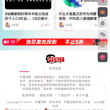
B站爆款耗时两年半独立完成
什么才是真正的华为鸿蒙？相
的个人CG作品—《无归者计
信我，99%的人都理解错了！
划》
4年前
5年前
471
328
本站信息
牛魔博客，拥有爱钻研的心，热爱分享、力于分享实用
技术、建站的技巧，提供一个服务更多的网友爱好者的
天地。若发现本站有任何侵犯您利益的内容，请及时邮
件或留言联系，我会第一时间删除所有相关内容。
免责声明
隐私政策
广告合作
关于牛魔
Copyright © 2019-
·
牛魔博客
· 技术支持：
牛魔互联科技工作室
·
zibi主题
支持