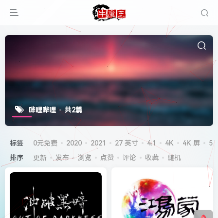
哔哩哔哩
共2篇
标签
0元免费
2020
2021
27 英寸
4.1
4K
4K 屏
5G
排序
更新
发布
浏览
点赞
评论
收藏
随机