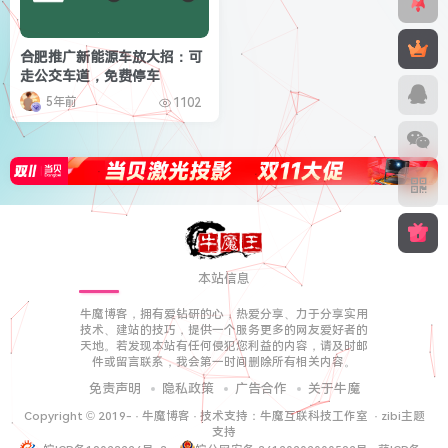
合肥推广新能源车放大招：可
走公交车道，免费停车
5年前
1102
本站信息
牛魔博客，拥有爱钻研的心，热爱分享、力于分享实用
技术、建站的技巧，提供一个服务更多的网友爱好者的
天地。若发现本站有任何侵犯您利益的内容，请及时邮
件或留言联系，我会第一时间删除所有相关内容。
免责声明
隐私政策
广告合作
关于牛魔
Copyright © 2019-
·
牛魔博客
· 技术支持：
牛魔互联科技工作室
·
zibi主题
支持