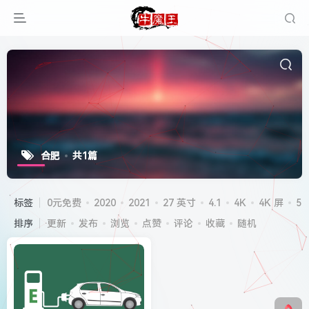
合肥
共1篇
标签
0元免费
2020
2021
27 英寸
4.1
4K
4K 屏
5G
排序
更新
发布
浏览
点赞
评论
收藏
随机