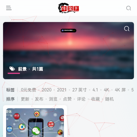
前景
共1篇
标签
0元免费
2020
2021
27 英寸
4.1
4K
4K 屏
5G
排序
更新
发布
浏览
点赞
评论
收藏
随机