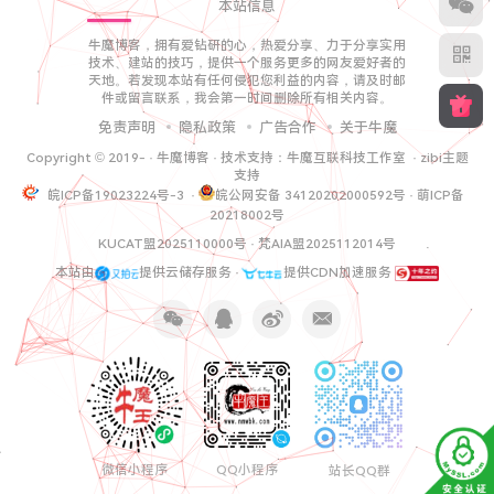
本站信息
牛魔博客，拥有爱钻研的心，热爱分享、力于分享实用
技术、建站的技巧，提供一个服务更多的网友爱好者的
天地。若发现本站有任何侵犯您利益的内容，请及时邮
件或留言联系，我会第一时间删除所有相关内容。
免责声明
隐私政策
广告合作
关于牛魔
Copyright © 2019-
·
牛魔博客
· 技术支持：
牛魔互联科技工作室
·
zibi主题
支持
皖ICP备19023224号-3
·
皖公网安备 34120202000592号
·
萌ICP备
20218002号
KUCAT盟2025110000号
·
梵AIA盟2025112014号
本站由
提供云储存服务 ·
提供CDN加速服务
微信小程序
QQ小程序
站长QQ群