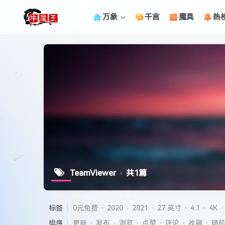
万象
千言
魔具
热
TeamViewer
共1篇
标签
0元免费
2020
2021
27 英寸
4.1
4K
排序
更新
发布
浏览
点赞
评论
收藏
随