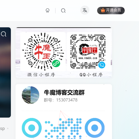
开通会员
sp
CentOS7
CorePress
cpu
cydia
DCRM
excel
ico图