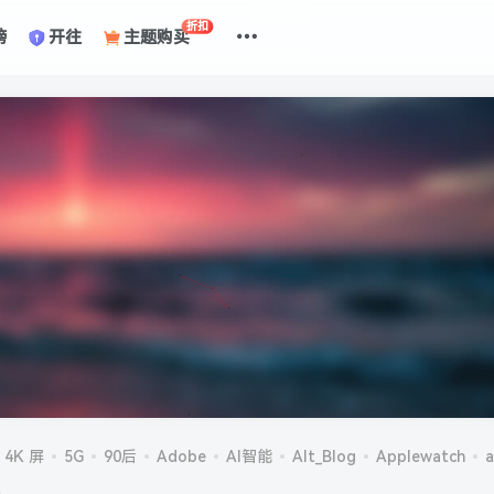
折扣
榜
开往
主题购买
4K 屏
5G
90后
Adobe
AI智能
Alt_Blog
Applewatch
a
机