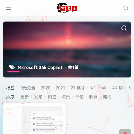
Microsoft 365 Copilot
共1篇
标签
0元免费
2020
2021
27 英寸
4.1
4K
4K 屏
5G
排序
更新
发布
浏览
点赞
评论
收藏
随机