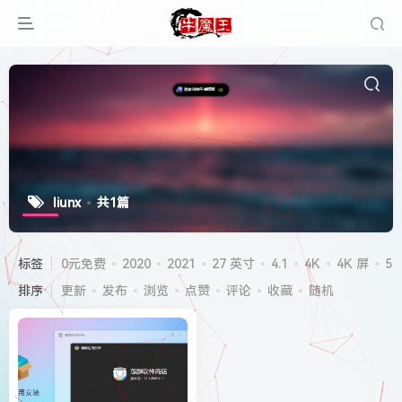
liunx
共1篇
标签
0元免费
2020
2021
27 英寸
4.1
4K
4K 屏
5G
排序
更新
发布
浏览
点赞
评论
收藏
随机