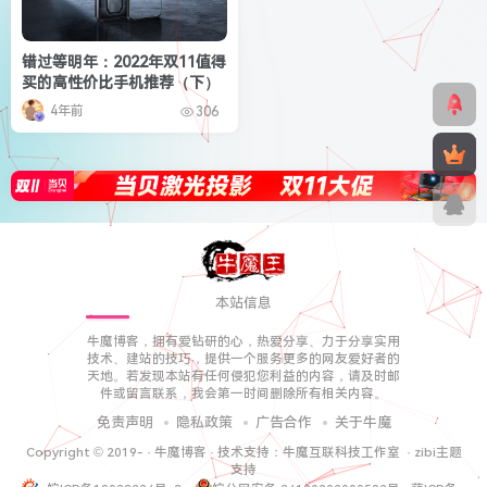
错过等明年：2022年双11值得
买的高性价比手机推荐（下）
4年前
306
本站信息
牛魔博客，拥有爱钻研的心，热爱分享、力于分享实用
技术、建站的技巧，提供一个服务更多的网友爱好者的
天地。若发现本站有任何侵犯您利益的内容，请及时邮
件或留言联系，我会第一时间删除所有相关内容。
免责声明
隐私政策
广告合作
关于牛魔
Copyright © 2019-
·
牛魔博客
· 技术支持：
牛魔互联科技工作室
·
zibi主题
支持