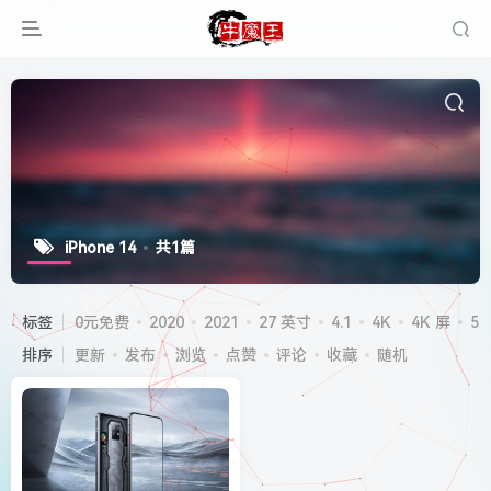
iPhone 14
共1篇
标签
0元免费
2020
2021
27 英寸
4.1
4K
4K 屏
5G
排序
更新
发布
浏览
点赞
评论
收藏
随机