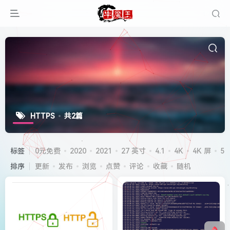
HTTPS
共2篇
标签
0元免费
2020
2021
27 英寸
4.1
4K
4K 屏
5G
排序
更新
发布
浏览
点赞
评论
收藏
随机