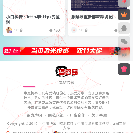
小白科普：http与https的区
服务器重新部署踩坑记
别
5年前
5年前
480
306
本站信息
牛魔博客，拥有爱钻研的心，热爱分享、力于分享实用
技术、建站的技巧，提供一个服务更多的网友爱好者的
天地。若发现本站有任何侵犯您利益的内容，请及时邮
件或留言联系，我会第一时间删除所有相关内容。
免责声明
隐私政策
广告合作
关于牛魔
Copyright © 2019-
·
牛魔博客
· 技术支持：
牛魔互联科技工作室
·
zibi主题
支持