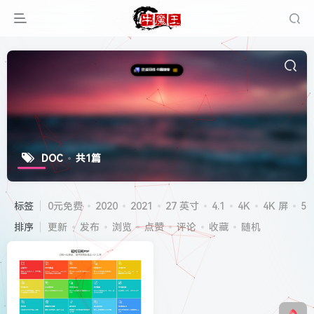
DOC
共1篇
标签
0元免费
2020
2021
27 英寸
4.1
4K
4K 屏
5G
排序
更新
发布
浏览
点赞
评论
收藏
随机