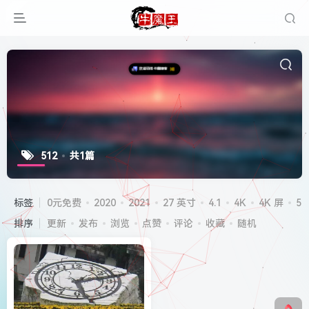
512
共1篇
标签
0元免费
2020
2021
27 英寸
4.1
4K
4K 屏
5G
排序
更新
发布
浏览
点赞
评论
收藏
随机