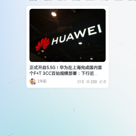
正式开启5.5G！华为在上海完成国内首
个F+T 3CC百站规模部署：下行近
4Gbps
2年前
0
200
0