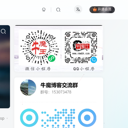
开通会员
sp
CentOS7
CorePress
cpu
cydia
DCRM
excel
ico图