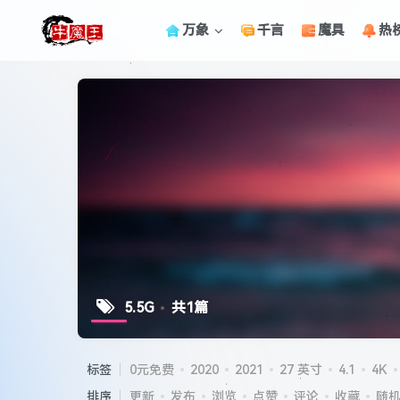
万象
千言
魔具
热
5.5G
共1篇
标签
0元免费
2020
2021
27 英寸
4.1
4K
排序
更新
发布
浏览
点赞
评论
收藏
随