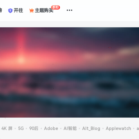
折扣
榜
开往
主题购买
4K 屏
5G
90后
Adobe
AI智能
Alt_Blog
Applewatch
a
机