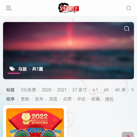
马丽
共1篇
标签
0元免费
2020
2021
27 英寸
4.1
4K
4K 屏
5G
排序
更新
发布
浏览
点赞
评论
收藏
随机