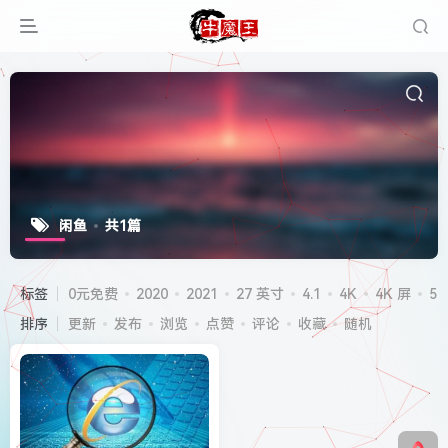
闲鱼
共1篇
标签
0元免费
2020
2021
27 英寸
4.1
4K
4K 屏
5G
排序
更新
发布
浏览
点赞
评论
收藏
随机