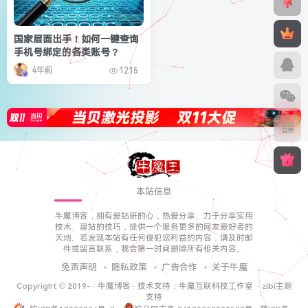
国家层面出手！如何一键查询
手机号绑定的各类账号？
4年前
1215
本站信息
牛魔博客，拥有爱钻研的心，热爱分享、力于分享实用
技术、建站的技巧，提供一个服务更多的网友爱好者的
天地。若发现本站有任何侵犯您利益的内容，请及时邮
件或留言联系，我会第一时间删除所有相关内容。
免责声明
隐私政策
广告合作
关于牛魔
Copyright © 2019-
·
牛魔博客
· 技术支持：
牛魔互联科技工作室
·
zibi主题
支持