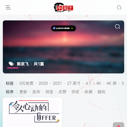
郭京飞
共1篇
标签
0元免费
2020
2021
27 英寸
4.1
4K
4K 屏
5G
排序
更新
发布
浏览
点赞
评论
收藏
随机