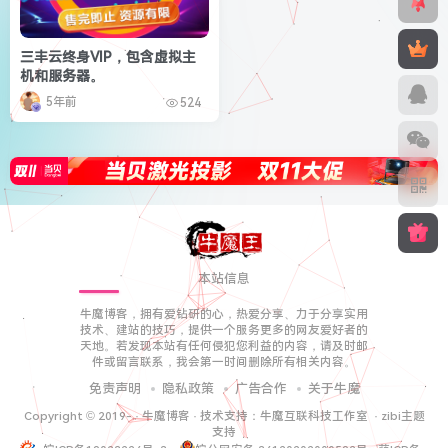
三丰云终身VIP，包含虚拟主
机和服务器。
5年前
524
本站信息
牛魔博客，拥有爱钻研的心，热爱分享、力于分享实用
技术、建站的技巧，提供一个服务更多的网友爱好者的
天地。若发现本站有任何侵犯您利益的内容，请及时邮
件或留言联系，我会第一时间删除所有相关内容。
免责声明
隐私政策
广告合作
关于牛魔
Copyright © 2019-
·
牛魔博客
· 技术支持：
牛魔互联科技工作室
·
zibi主题
支持