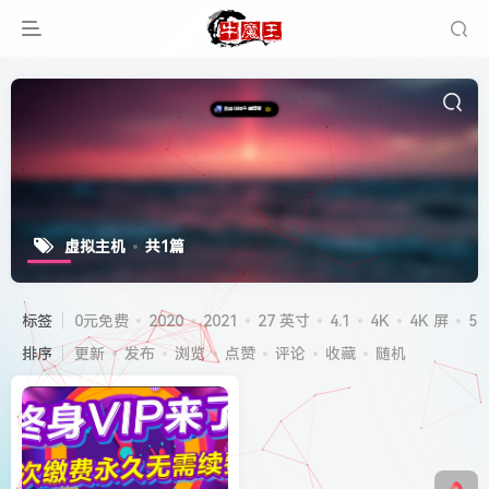
虚拟主机
共1篇
标签
0元免费
2020
2021
27 英寸
4.1
4K
4K 屏
5G
排序
更新
发布
浏览
点赞
评论
收藏
随机