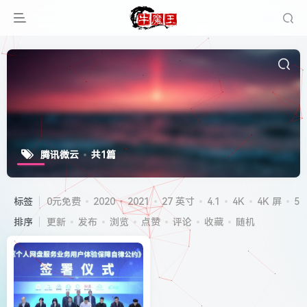
腾讯微云
共1篇
标签
0元免费
2020
2021
27 英寸
4.1
4K
4K 屏
5G
排序
更新
发布
浏览
点赞
评论
收藏
随机