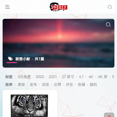
联想小新
共1篇
标签
0元免费
2020
2021
27 英寸
4.1
4K
4K 屏
5G
排序
更新
发布
浏览
点赞
评论
收藏
随机