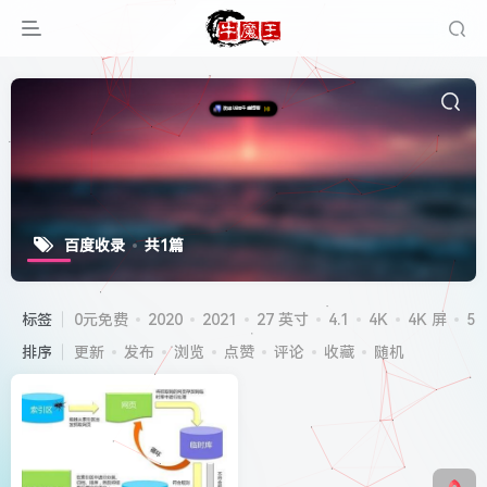
百度收录
共1篇
标签
0元免费
2020
2021
27 英寸
4.1
4K
4K 屏
5G
排序
更新
发布
浏览
点赞
评论
收藏
随机