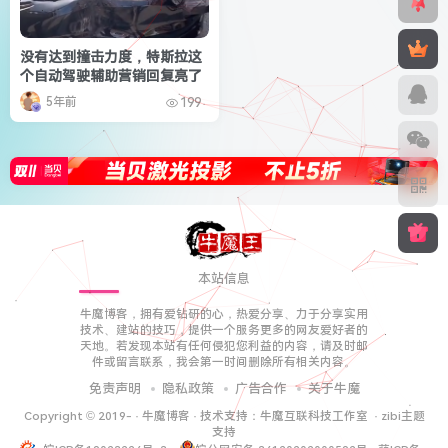
没有达到撞击力度，特斯拉这
个自动驾驶辅助营销回复亮了
5年前
199
本站信息
牛魔博客，拥有爱钻研的心，热爱分享、力于分享实用
技术、建站的技巧，提供一个服务更多的网友爱好者的
天地。若发现本站有任何侵犯您利益的内容，请及时邮
件或留言联系，我会第一时间删除所有相关内容。
免责声明
隐私政策
广告合作
关于牛魔
Copyright © 2019-
·
牛魔博客
· 技术支持：
牛魔互联科技工作室
·
zibi主题
支持