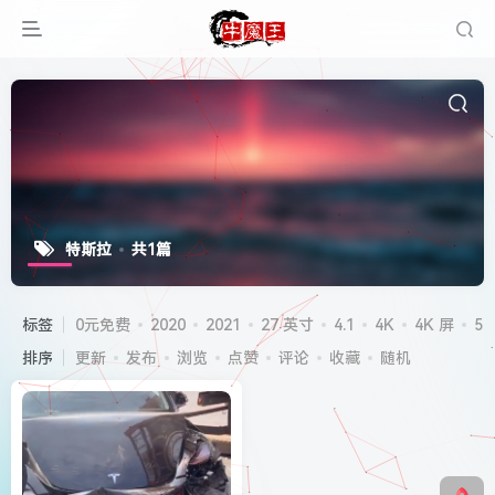
特斯拉
共1篇
标签
0元免费
2020
2021
27 英寸
4.1
4K
4K 屏
5G
排序
更新
发布
浏览
点赞
评论
收藏
随机