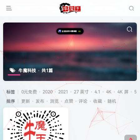
牛魔科技
共1篇
标签
0元免费
2020
2021
27 英寸
4.1
4K
4K 屏
5G
排序
更新
发布
浏览
点赞
评论
收藏
随机