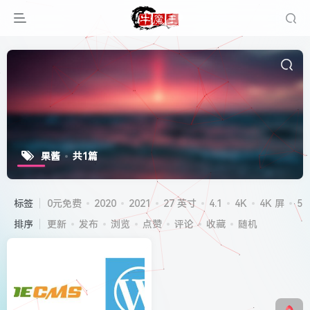
果酱
共1篇
标签
0元免费
2020
2021
27 英寸
4.1
4K
4K 屏
5G
排序
更新
发布
浏览
点赞
评论
收藏
随机