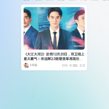
《大江大河2》定档12月20日，双卫视上
星太霸气！宋运辉2.0致敬变革再现壮阔
历史！
5年前
0
382
0