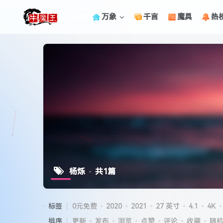
万象
千言
魔具
热
杨烁
共1篇
标签
0元免费
2020
2021
27 英寸
4.1
4K
排序
更新
发布
浏览
点赞
评论
收藏
随