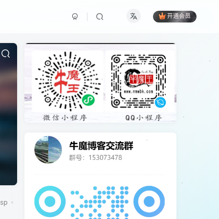
开通会员
sp
CentOS7
CorePress
cpu
cydia
DCRM
excel
ico图