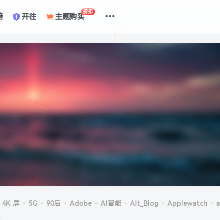
折扣
榜
开往
主题购买
4K 屏
5G
90后
Adobe
AI智能
Alt_Blog
Applewatch
a
机