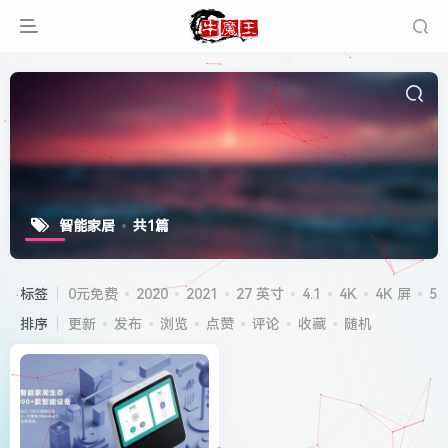
智能家居
共1篇
标签
0元免费
2020
2021
27 英寸
4.1
4K
4K 屏
5G
排序
更新
发布
浏览
点赞
评论
收藏
随机