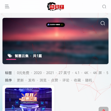
智惠云集
共1篇
标签
0元免费
2020
2021
27 英寸
4.1
4K
4K 屏
5G
排序
更新
发布
浏览
点赞
评论
收藏
随机