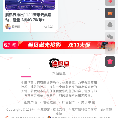
腾讯云推出11.11智惠云集活
动，轻量 2核4G 70/年+
5年前
246
本站信息
牛魔博客，拥有爱钻研的心，热爱分享、力于分享实用
技术、建站的技巧，提供一个服务更多的网友爱好者的
天地。若发现本站有任何侵犯您利益的内容，请及时邮
件或留言联系，我会第一时间删除所有相关内容。
免责声明
隐私政策
广告合作
关于牛魔
Copyright © 2019-
·
牛魔博客
· 技术支持：
牛魔互联科技工作室
·
zibi主题
支持