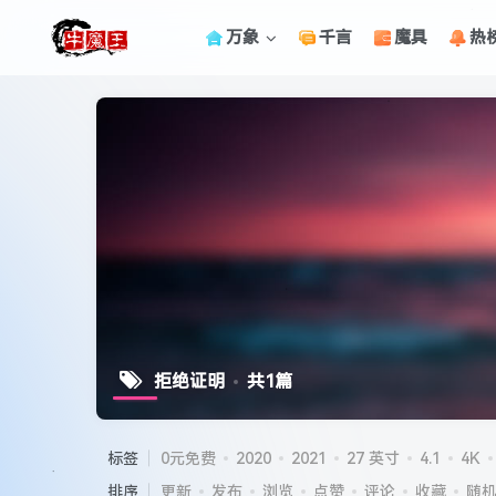
万象
千言
魔具
热
拒绝证明
共1篇
标签
0元免费
2020
2021
27 英寸
4.1
4K
排序
更新
发布
浏览
点赞
评论
收藏
随