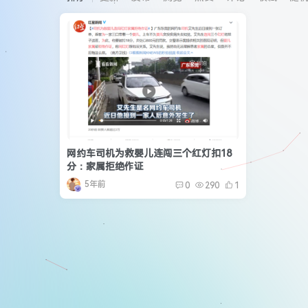
网约车司机为救婴儿连闯三个红灯扣18
分：家属拒绝作证
5年前
0
290
1