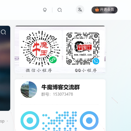
开通会员
sp
CentOS7
CorePress
cpu
cydia
DCRM
excel
ico图