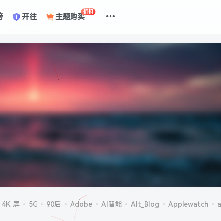
折扣
榜
开往
主题购买
4K 屏
5G
90后
Adobe
AI智能
Alt_Blog
Applewatch
a
机