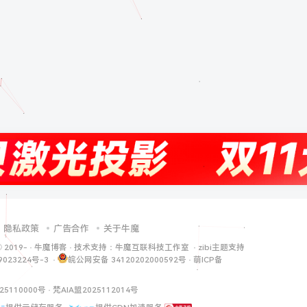
隐私政策
广告合作
关于牛魔
© 2019-
·
牛魔博客
· 技术支持：
牛魔互联科技工作室
·
zibi主题支持
9023224号-3
·
皖公网安备 34120202000592号
·
萌ICP备
25110000号
·
梵AIA盟2025112014号