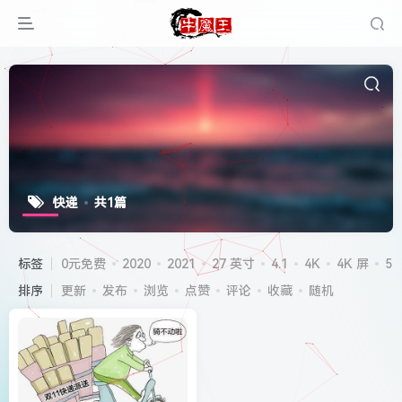
快递
共1篇
标签
0元免费
2020
2021
27 英寸
4.1
4K
4K 屏
5G
排序
更新
发布
浏览
点赞
评论
收藏
随机