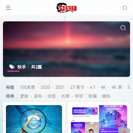
快手
共2篇
标签
0元免费
2020
2021
27 英寸
4.1
4K
4K 屏
5G
排序
更新
发布
浏览
点赞
评论
收藏
随机