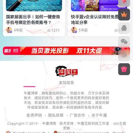
国家层面出手！如何一键查询
快手蓝v企业认证限时免费活动
手机号绑定的各类账号？
地址分享
4年前
5年前
1211
812
本站信息
牛魔博客，拥有爱钻研的心，热爱分享、力于分享实用
技术、建站的技巧，提供一个服务更多的网友爱好者的
天地。若发现本站有任何侵犯您利益的内容，请及时邮
件或留言联系，我会第一时间删除所有相关内容。
免责声明
隐私政策
广告合作
关于牛魔
Copyright © 2019-
·
牛魔博客
· 技术支持：
牛魔互联科技工作室
·
zibi主题
支持