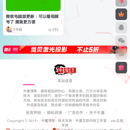
微信电脑版更新：可以看视频
号了 摸鱼更方便
5年前
392
本站信息
牛魔博客，拥有爱钻研的心，热爱分享、力于分享实用
技术、建站的技巧，提供一个服务更多的网友爱好者的
天地。若发现本站有任何侵犯您利益的内容，请及时邮
件或留言联系，我会第一时间删除所有相关内容。
免责声明
隐私政策
广告合作
关于牛魔
Copyright © 2019-
·
牛魔博客
· 技术支持：
牛魔互联科技工作室
·
zibi主题
支持