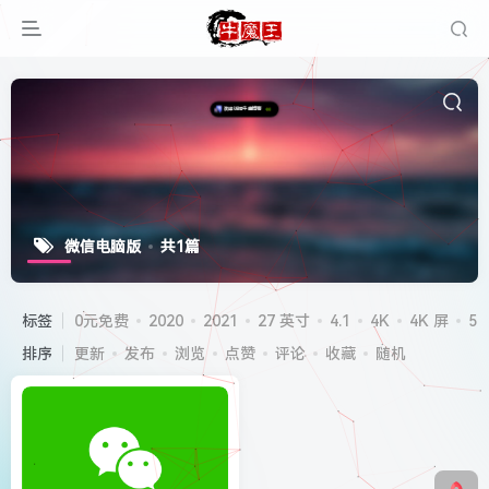
微信电脑版
共1篇
标签
0元免费
2020
2021
27 英寸
4.1
4K
4K 屏
5G
排序
更新
发布
浏览
点赞
评论
收藏
随机