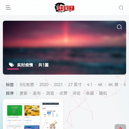
实时疫情
共1篇
标签
0元免费
2020
2021
27 英寸
4.1
4K
4K 屏
5G
排序
更新
发布
浏览
点赞
评论
收藏
随机