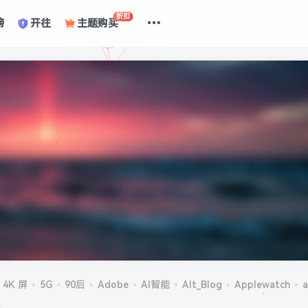
折扣
榜
开往
主题购买
4K 屏
5G
90后
Adobe
AI智能
Alt_Blog
Applewatch
a
机