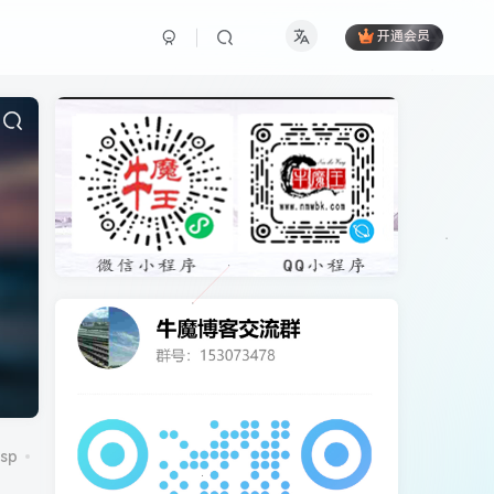
开通会员
sp
CentOS7
CorePress
cpu
cydia
DCRM
excel
ico图