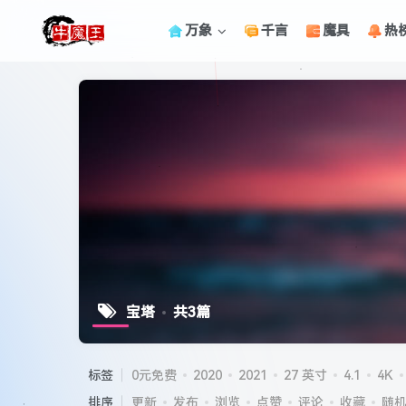
万象
千言
魔具
热
宝塔
共3篇
标签
0元免费
2020
2021
27 英寸
4.1
4K
排序
更新
发布
浏览
点赞
评论
收藏
随