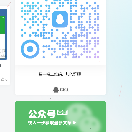
置
境
0