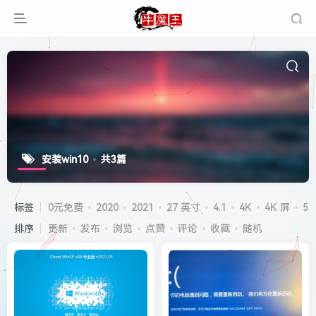
安装win10
共3篇
标签
0元免费
2020
2021
27 英寸
4.1
4K
4K 屏
5G
排序
更新
发布
浏览
点赞
评论
收藏
随机