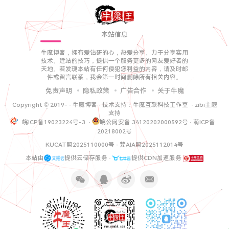
本站信息
牛魔博客，拥有爱钻研的心，热爱分享、力于分享实用
技术、建站的技巧，提供一个服务更多的网友爱好者的
天地。若发现本站有任何侵犯您利益的内容，请及时邮
件或留言联系，我会第一时间删除所有相关内容。
免责声明
隐私政策
广告合作
关于牛魔
Copyright © 2019-
·
牛魔博客
· 技术支持：
牛魔互联科技工作室
·
zibi主题
支持
皖ICP备19023224号-3
·
皖公网安备 34120202000592号
·
萌ICP备
20218002号
KUCAT盟2025110000号
·
梵AIA盟2025112014号
本站由
提供云储存服务 ·
提供CDN加速服务