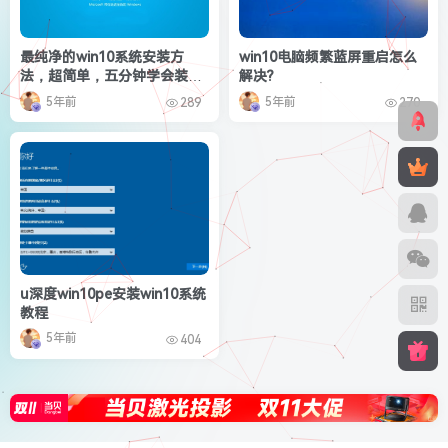
最纯净的win10系统安装方
win10电脑频繁蓝屏重启怎么
法，超简单，五分钟学会装系
解决?
统
5年前
5年前
289
270
u深度win10pe安装win10系统
教程
5年前
404