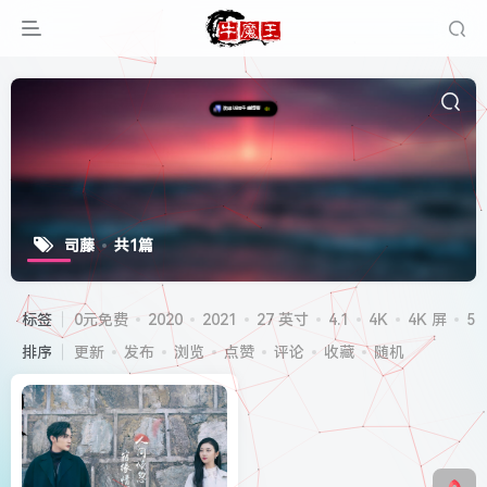
司藤
共1篇
标签
0元免费
2020
2021
27 英寸
4.1
4K
4K 屏
5G
排序
更新
发布
浏览
点赞
评论
收藏
随机