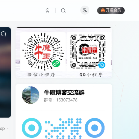
开通会员
sp
CentOS7
CorePress
cpu
cydia
DCRM
excel
ico图