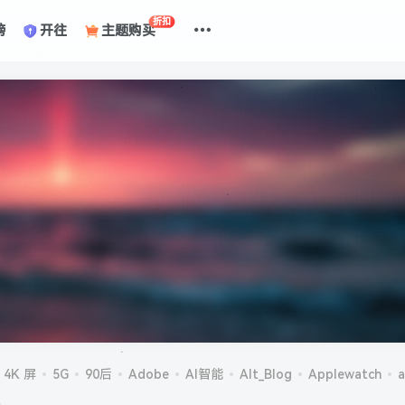
折扣
榜
开往
主题购买
4K 屏
5G
90后
Adobe
AI智能
Alt_Blog
Applewatch
a
机