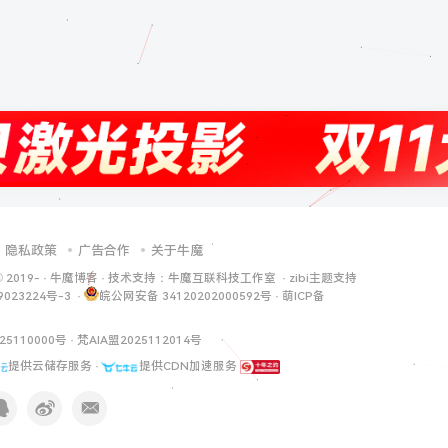
隐私政策
广告合作
关于牛魔
© 2019-
·
牛魔博客
· 技术支持：
牛魔互联科技工作室
·
zibi主题支持
9023224号-3
·
皖公网安备 34120202000592号
·
萌ICP备
25110000号
·
梵AIA盟2025112014号
提供云储存服务 ·
提供CDN加速服务