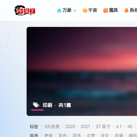
万象
千言
魔具
热
印刷
共1篇
标签
0元免费
2020
2021
27 英寸
4.1
4K
排序
更新
发布
浏览
点赞
评论
收藏
随