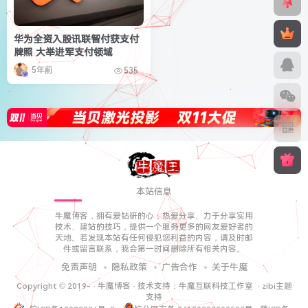
华为全资入股讯联智付获支付
牌照 大举进军支付领域
5年前
535
本站信息
牛魔博客，拥有爱钻研的心，热爱分享、力于分享实用
技术、建站的技巧，提供一个服务更多的网友爱好者的
天地。若发现本站有任何侵犯您利益的内容，请及时邮
件或留言联系，我会第一时间删除所有相关内容。
免责声明
隐私政策
广告合作
关于牛魔
Copyright © 2019-
·
牛魔博客
· 技术支持：
牛魔互联科技工作室
·
zibi主题
支持