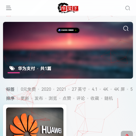
华为支付
共1篇
标签
0元免费
2020
2021
27 英寸
4.1
4K
4K 屏
5G
排序
更新
发布
浏览
点赞
评论
收藏
随机