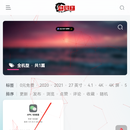
全机型
共1篇
标签
0元免费
2020
2021
27 英寸
4.1
4K
4K 屏
5G
排序
更新
发布
浏览
点赞
评论
收藏
随机