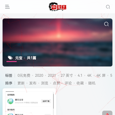
元宝
共1篇
标签
0元免费
2020
2021
27 英寸
4.1
4K
4K 屏
5G
排序
更新
发布
浏览
点赞
评论
收藏
随机