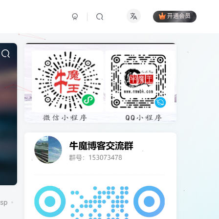
开通会员
sp
CentOS7
CorePress
cpu
cydia
DCRM
excel
ico图