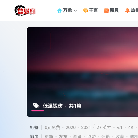
万象
千言
魔具
热
低温烫伤
共1篇
标签
0元免费
2020
2021
27 英寸
4.1
4K
排序
更新
发布
浏览
点赞
评论
收藏
随