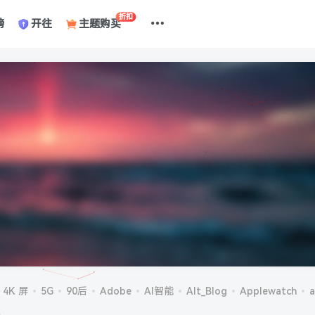
折扣
榜
开往
主题购买
4K 屏
5G
90后
Adobe
AI智能
Alt_Blog
Applewatch
a
机