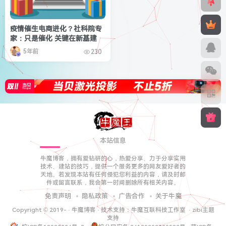
疫情催生电商进化？社科院专
家：只是催化 关键在新基建
5年前
230
本站信息
牛魔博客，拥有爱钻研的心，热爱分享、力于分享实用
技术、建站的技巧，提供一个服务更多的网友爱好者的
天地。若发现本站有任何侵犯您利益的内容，请及时邮
件或留言联系，我会第一时间删除所有相关内容。
免责声明
隐私政策
广告合作
关于牛魔
Copyright © 2019-
·
牛魔博客
· 技术支持：
牛魔互联科技工作室
·
zibi主题
支持