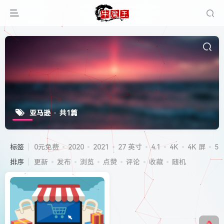
亚马逊
共1篇
标签
0元免费
2020
2021
27 英寸
4.1
4K
4K 屏
5G
排序
更新
发布
浏览
点赞
评论
收藏
随机