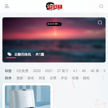
云鲸扫地机
共1篇
标签
0元免费
2020
2021
27 英寸
4.1
4K
4K 屏
5G
排序
更新
发布
浏览
点赞
评论
收藏
随机