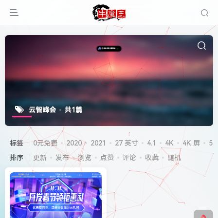
云智峰会
共1篇
标签
0元免费
2020
2021
27 英寸
4.1
4K
4K 屏
5G
排序
更新
发布
浏览
点赞
评论
收藏
随机