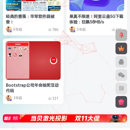
经典的堕落：华军软件园被
果真不限速！阿里云盘5G下载
查！
体验：狂飙58MB/s
5年前
5年前
780
635
Bootstrap公司年会抽奖活动
代码
3年前
331