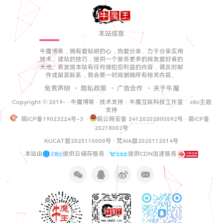
本站信息
牛魔博客，拥有爱钻研的心，热爱分享、力于分享实用
技术、建站的技巧，提供一个服务更多的网友爱好者的
天地。若发现本站有任何侵犯您利益的内容，请及时邮
件或留言联系，我会第一时间删除所有相关内容。
免责声明
隐私政策
广告合作
关于牛魔
Copyright © 2019-
·
牛魔博客
· 技术支持：
牛魔互联科技工作室
·
zibi主题
支持
皖ICP备19023224号-3
·
皖公网安备 34120202000592号
·
萌ICP备
20218002号
KUCAT盟2025110000号
·
梵AIA盟2025112014号
本站由
提供云储存服务 ·
提供CDN加速服务