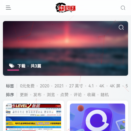
下载
共3篇
标签
0元免费
2020
2021
27 英寸
4.1
4K
4K 屏
5G
排序
更新
发布
浏览
点赞
评论
收藏
随机