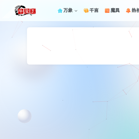
万象
千言
魔具
热