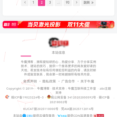
1
2
3
…
93
跳转
本站信息
牛魔博客，拥有爱钻研的心，热爱分享、力于分享实用
技术、建站的技巧，提供一个服务更多的网友爱好者的
天地。若发现本站有任何侵犯您利益的内容，请及时邮
件或留言联系，我会第一时间删除所有相关内容。
免责声明
隐私政策
广告合作
关于牛魔
Copyright © 2019-
·
牛魔博客
· 技术支持：
牛魔互联科技工作室
·
zibi主题
支持
皖ICP备19023224号-3
·
皖公网安备 34120202000592号
·
萌ICP备
20218002号
KUCAT盟2025110000号
·
梵AIA盟2025112014号
本站由
提供云储存服务 ·
提供CDN加速服务