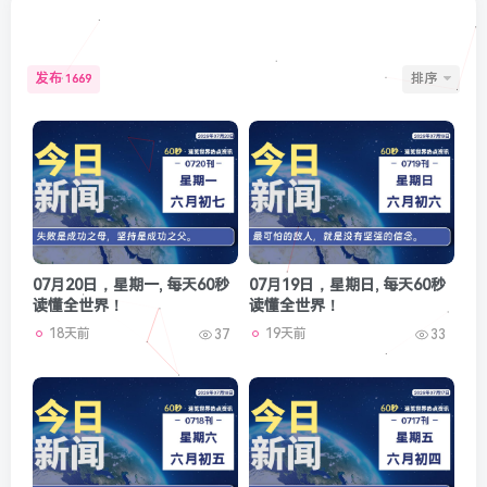
文章
1669
收藏
0
评论
10
板块
0
帖子
1
粉丝
0
发布
排序
1669
07月20日，星期一, 每天60秒
07月19日，星期日, 每天60秒
读懂全世界！
读懂全世界！
18天前
19天前
37
33