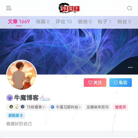
文章
1669
收藏
0
评论
10
板块
0
帖子
1
粉丝
0
79.1W+
2248
关注
私信
牛魔博客
15枚徽章
牛魔互联科技
安徽省阜阳市
管理员
超级版主
最最好的自己