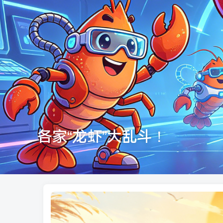
各家“龙虾”大乱斗！