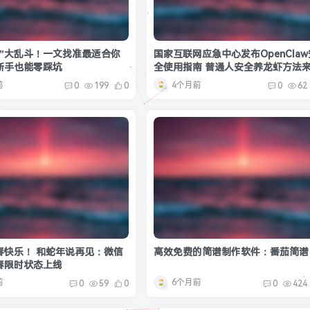
虾”大乱斗！一文找准最适合你
国家互联网应急中心发布OpenClaw
新手也能零踩坑
全使用指南 普通人安全养龙虾方法
前
4个月前
0
199
0
0
62
春快乐！ 和蛇年说再见：微信
高效免费的简谱制作软件：番茄简谱
春限时状态上线
前
6个月前
0
59
0
0
424