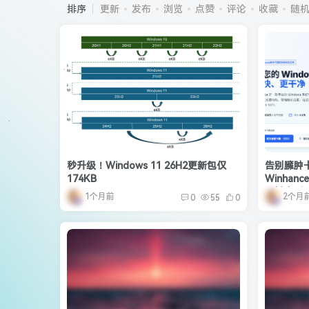
排序
更新
发布
浏览
点赞
评论
收藏
随
秒升级！Windows 11 26H2更新包仅
告别臃肿卡
174KB
Winha
一键上手
1个月前
2个月
0
55
0