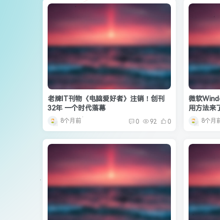
老牌IT刊物《电脑爱好者》注销！创刊
微软Win
32年 一个时代落幕
用方法来
8个月前
8个月
0
92
0