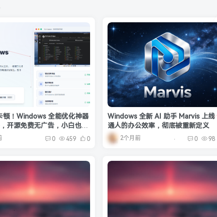
机
顿！Windows 全能优化神器
Windows 全新 AI 助手 Marvis 上
nce，开源免费无广告，小白也能
通人的办公效率，彻底被重新定义
✨
前
2个月前
0
459
0
0
98