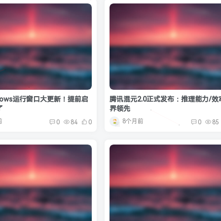
dows运行窗口大更新！提前启
腾讯混元2.0正式发布：推理能力/效
了
界领先
前
8个月前
0
84
0
0
85