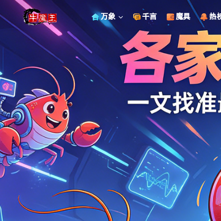
万象
千言
魔具
热