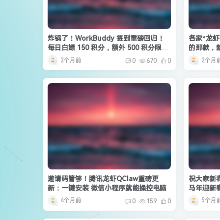
炸锅了！WorkBuddy 签到重磅回归！
各家“龙
每日白嫖 150 积分，额外 500 积分限时
的那款，
速领
2个月前
2个月
0
670
0
邀请码管够！腾讯龙虾QClaw重磅更
祝大家新
新：一键安装 微信小程序就能操控电脑
马年迎新
4个月前
5个月
0
159
0