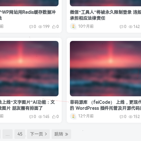
WP网站用Redis缓存数据冲
微信“工具人”将被永久限制登录 违
法
承担相应法律责任
月前
10个月前
0
199
0
0
142
上线“文字图片”AI功能：文
菲码源库 （feiCode） 上线，更现
致图片 朋友圈有排面了
的 WordPress 插件托管及开源代
月前
12个月前
0
145
0
0
152
…
45
下一页
跳转