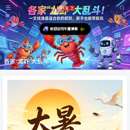
欢迎访问牛魔博客
各家“龙虾”大乱斗！