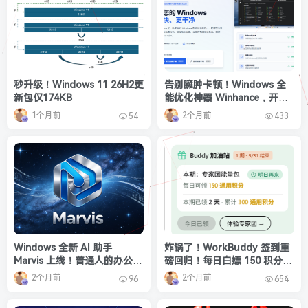
秒升级！Windows 11 26H2更
告别臃肿卡顿！Windows 全
新包仅174KB
能优化神器 Winhance，开源
免费无广告，小白也能一键上
1个月前
2个月前
54
433
手✨
Windows 全新 AI 助手
炸锅了！WorkBuddy 签到重
Marvis 上线！普通人的办公效
磅回归！每日白嫖 150 积分，
率，彻底被重新定义
额外 500 积分限时速领
2个月前
2个月前
96
654