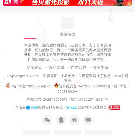
本站信息
牛魔博客，拥有爱钻研的心，热爱分享、力于分享实用
技术、建站的技巧，提供一个服务更多的网友爱好者的
天地。若发现本站有任何侵犯您利益的内容，请及时邮
件或留言联系，我会第一时间删除所有相关内容。
免责声明
隐私政策
广告合作
关于牛魔
Copyright © 2019-
·
牛魔博客
· 技术支持：
牛魔互联科技工作室
·
zibi主题
支持
皖ICP备19023224号-3
·
皖公网安备 34120202000592号
·
萌ICP备
20218002号
KUCAT盟2025110000号
·
梵AIA盟2025112014号
本站由
提供云储存服务 ·
提供CDN加速服务