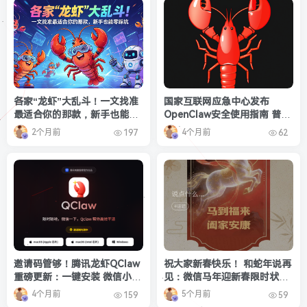
各家“龙虾”大乱斗！一文找准
国家互联网应急中心发布
最适合你的那款，新手也能零
OpenClaw安全使用指南 普通
踩坑
人安全养龙虾方法来了
2个月前
4个月前
197
62
邀请码管够！腾讯龙虾QClaw
祝大家新春快乐！ 和蛇年说再
重磅更新：一键安装 微信小程
见：微信马年迎新春限时状态
序就能操控电脑
上线
4个月前
5个月前
159
59