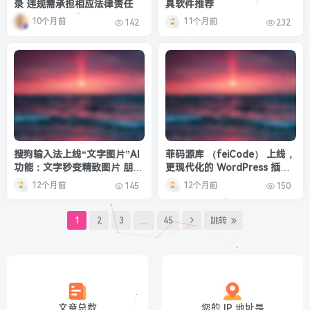
录 违规需承担相应法律责任
具软件推荐
10个月前
11个月前
142
232
搜狗输入法上线“文字图片”AI
菲码源库 （feiCode） 上线，
功能：文字秒变精致图片 朋友
更现代化的 WordPress 插件
圈有排面了
托管及开源代码服务
12个月前
12个月前
145
150
1
2
3
…
45
跳转
文章总数
您的 IP 地址是