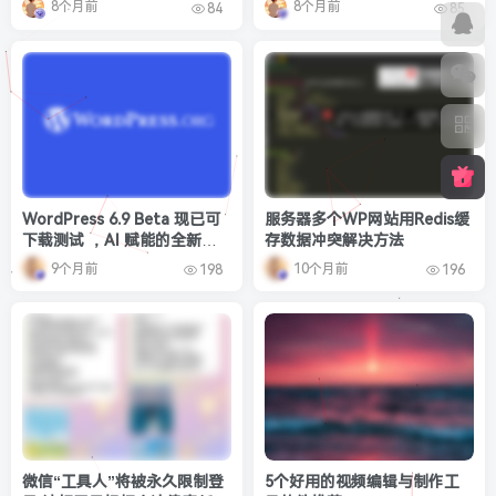
8个月前
8个月前
84
85
WordPress 6.9 Beta 现已可
服务器多个WP网站用Redis缓
下载测试 ，AI 赋能的全新时
存数据冲突解决方法
代来临
9个月前
10个月前
198
196
微信“工具人”将被永久限制登
5个好用的视频编辑与制作工